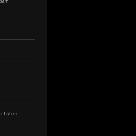
iert
ächsten