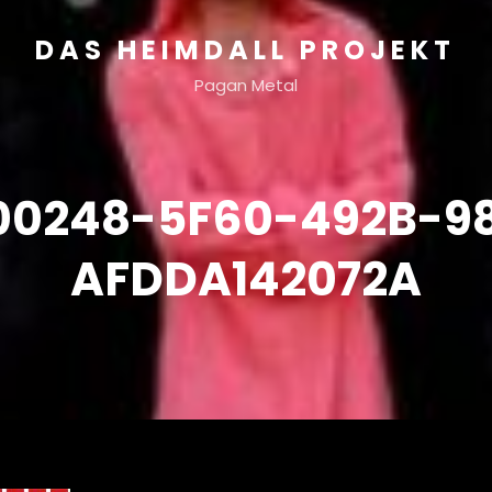
DAS HEIMDALL PROJEKT
Pagan Metal
00248-5F60-492B-9
AFDDA142072A