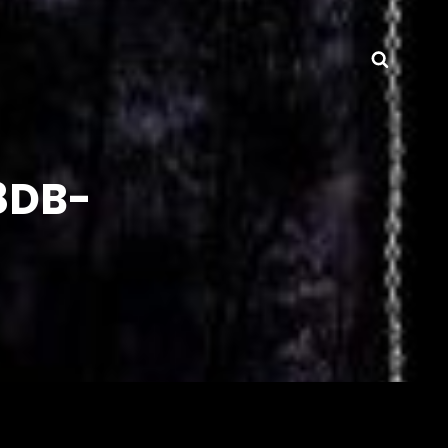
Searc
8DB-