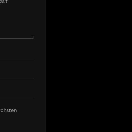
iert
ächsten