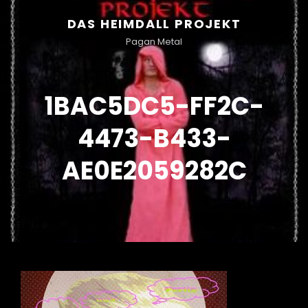
DAS HEIMDALL PROJEKT
Pagan Metal
1BAC5DC5-FF2C-
4473-B433-
AE0E2059282C