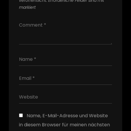
veröffentlicht.
Erforderliche Felder sind mit
*
markiert
h
Name, E-Mail-Adresse und Website
in diesem Browser für meinen nächsten