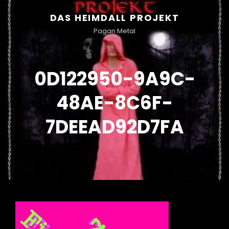
DAS HEIMDALL PROJEKT
Pagan Metal
0D122950-9A9C-
48AE-8C6F-
7DEEAD92D7FA