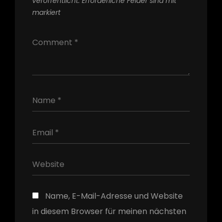
veröffentlicht.
Erforderliche Felder sind mit
*
markiert
h
Name, E-Mail-Adresse und Website
in diesem Browser für meinen nächsten