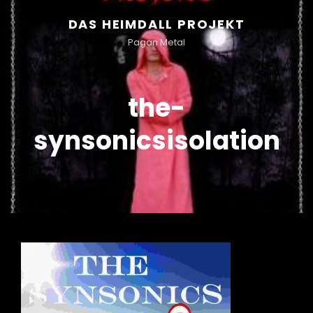
DAS HEIMDALL PROJEKT
Pagan Metal
the-
synsonicsisolation