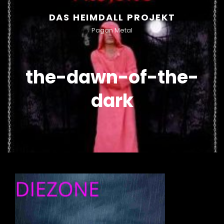
DAS HEIMDALL PROJEKT
Pagan Metal
the-dawn-of-the-
dark