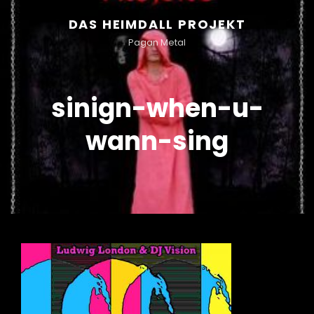
DAS HEIMDALL PROJEKT
Pagan Metal
sinign-when-u-
wann-sing