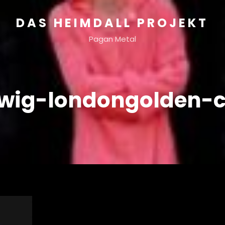
DAS HEIMDALL PROJEKT
Pagan Metal
wig-londongolden-