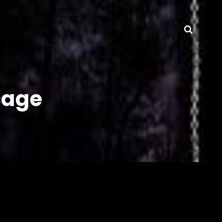
Searc
cage