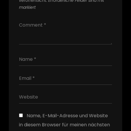
veröffentlicht.
Erforderliche Felder sind mit
*
markiert
h
Name, E-Mail-Adresse und Website
in diesem Browser für meinen nächsten