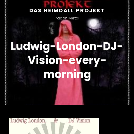
DAS HEIMDALL PROJEKT
Pagan Metal
Ludwig-London-DJ-
Vision-every-
morning