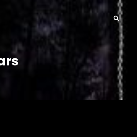
Searc
ars