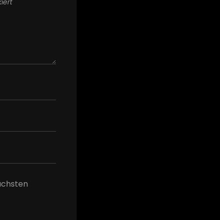
iert
ächsten