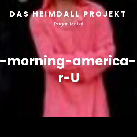
DAS HEIMDALL PROJEKT
Pagan Metal
-morning-america
r-U