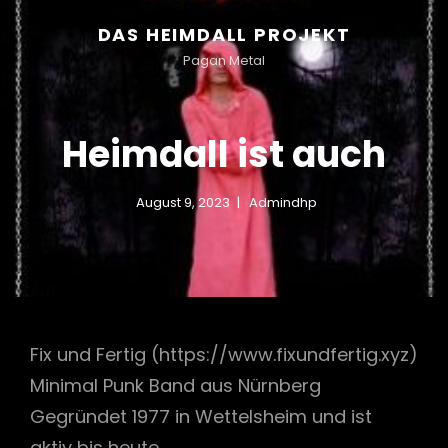
DAS HEIMDALL PROJEKT
Pagan Metal
Heimdall ist auch
August 9, 2023
Admindhp
Fix und Fertig (https://www.fixundfertig.xyz)
Minimal Punk Band aus Nürnberg
Gegründet 1977 in Wettelsheim und ist
aktiv bis heute