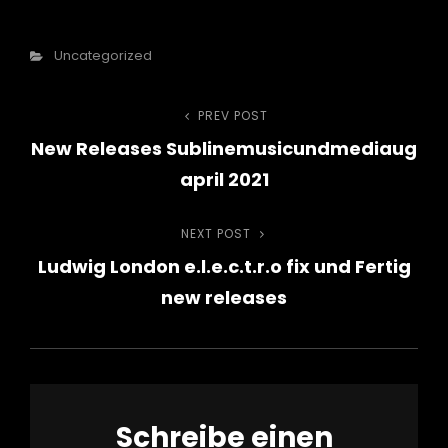
Categories
Uncategorized
Beitragsnavigation
PREV POST
Previous
New Releases Sublinemusicundmediaug
Post
april 2021
NEXT POST
Next
Ludwig London e.l.e.c.t.r.o fix und Fertig
Post
new releases
Schreibe einen