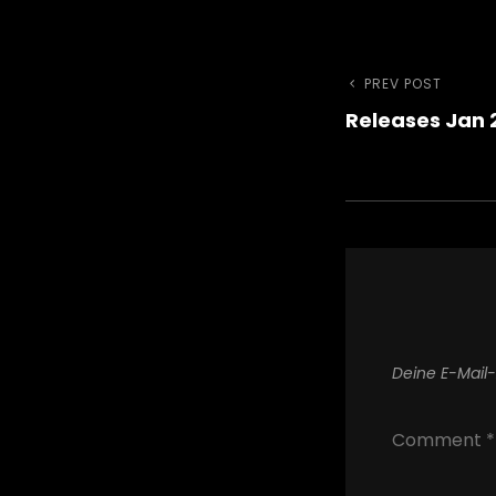
Beitra
Previous
PREV POST
Releases Jan 
Post
Deine E-Mail-