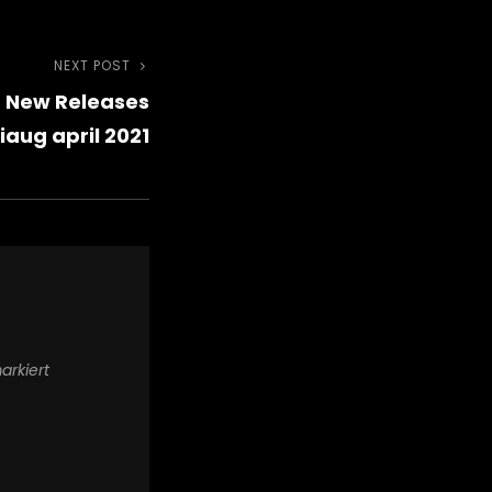
NEXT POST
Next
New Releases
Post
aug april 2021
rkiert